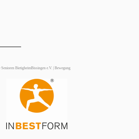
 Senioren BietigheimBissingen e.V. | Bewegung